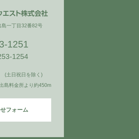
区出島一丁目32番82号
3-1251
-253-1254
(土日祝日を除く)
 出島料金所より
約450m
わせフォーム