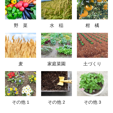
野 菜
水 稲
柑 橘
麦
家庭菜園
土づくり
その他 1
その他 2
その他 3