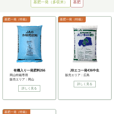
基肥一発（多収米）
基肥
基肥一発（特栽）
基肥一発（特栽）
有機入り一発肥料266
JBエコ一発436中生
岡山特栽専用
販売エリア：広島
販売エリア：岡山
詳しく見る
詳しく見る
基肥一発（特栽）