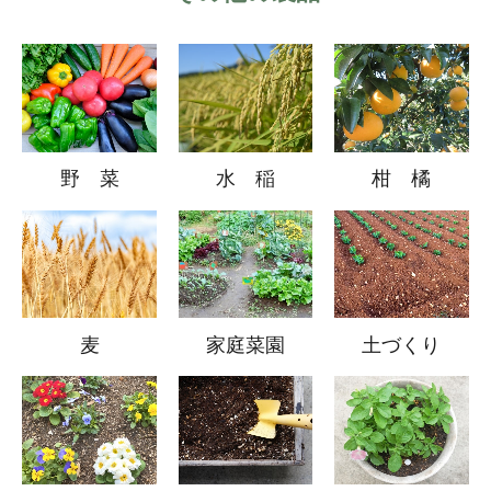
野 菜
水 稲
柑 橘
麦
家庭菜園
土づくり