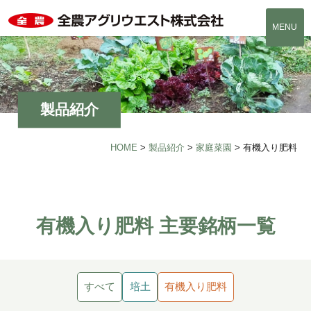
MENU
製品紹介
HOME
>
製品紹介
>
家庭菜園
>
有機入り肥料
有機入り肥料 主要銘柄一覧
すべて
培土
有機入り肥料