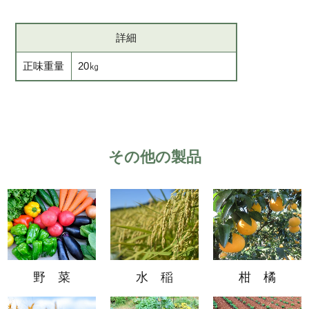
詳細
正味重量
20㎏
その他の製品
野 菜
水 稲
柑 橘