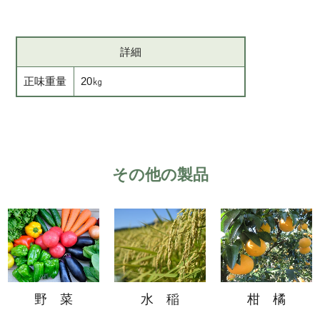
詳細
正味重量
20㎏
その他の製品
野 菜
水 稲
柑 橘