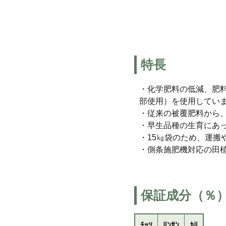
特長
・化学肥料の低減、肥
部使用）を使用してい
・従来の被覆肥料から
・早生品種の生育にあ
・15㎏袋のため、運搬
・側条施肥機対応の田
保証成分（％
ﾁｯｿ
ﾘﾝｻﾝ
ｶﾘ