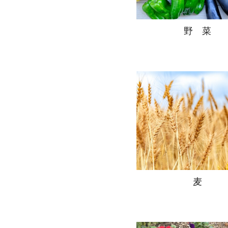
野 菜
麦