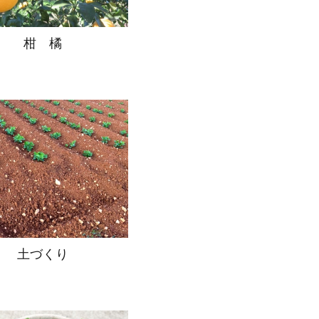
柑 橘
土づくり