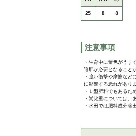
25
8
8
注意事項
・生育中に葉色がうす
追肥が必要となること
・強い衝撃や摩擦など
に影響する恐れがあり
・Ｌ型肥料でもあるた
・嵩比重については、
・水田では肥料成分溶