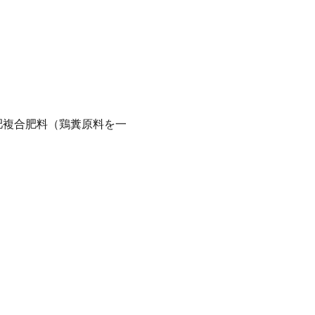
肥複合肥料（鶏糞原料を一