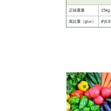
正味重量
15kg
嵩比重（g/㎤）
約0.8