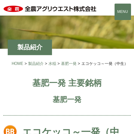
MENU
製品紹介
HOME
>
製品紹介
>
水稲
>
基肥一発
>
エコケッコ～一発（中生）
基肥一発 主要銘柄
基肥一発
エコケッコ～一発（中