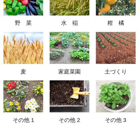
野 菜
水 稲
柑 橘
麦
家庭菜園
土づくり
その他 1
その他 2
その他 3