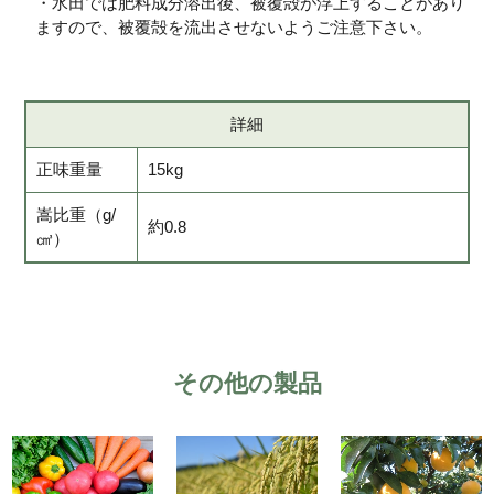
・水田では肥料成分溶出後、被覆殻が浮上することがあり
ますので、被覆殻を流出させないようご注意下さい。
詳細
正味重量
15kg
嵩比重（g/
約0.8
㎤）
その他の製品