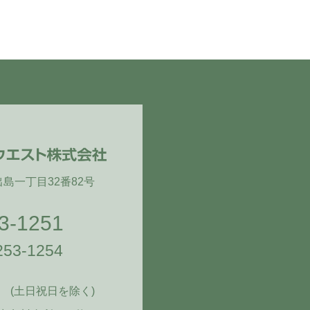
区出島一丁目32番82号
3-1251
-253-1254
(土日祝日を除く)